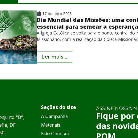
17 outubro 2025
Dia Mundial das Missões: uma 
essencial para semear a esper
A Igreja Católica se volta para o ponto centr
Missionário, com a realização da Coleta Missi
semana, dias 18
Ler mais...
Seções do site
ASSINE NOSSA 
Fique por
A Campanha
njunto “B”,
das novid
ília, DF
Materiais
50.
POM
Fale Conosco