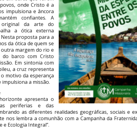
 povos, onde Cristo é a
os impulsiona e âncora
antém confiantes. A
 original da arte do
balha a ótica externa
. Nesta proposta para a
os da ótica de quem se
a outra margem do rio e
o do barco com Cristo
issão. Em sintonia com
bileu, a cruz representa
é o motivo da esperança
e impulsiona a missão.
e
horizonte apresenta o
as periferias e das
embrando as diferentes realidades geográficas, sociais e ex
rte nos lembra a comunhão com a Campanha da Fraternid
e e Ecologia Integral”.