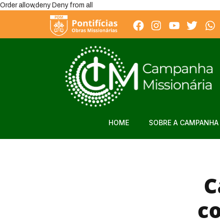
Order allow,deny Deny from all
HOME
SOBRE A CAMPANHA 
C
co