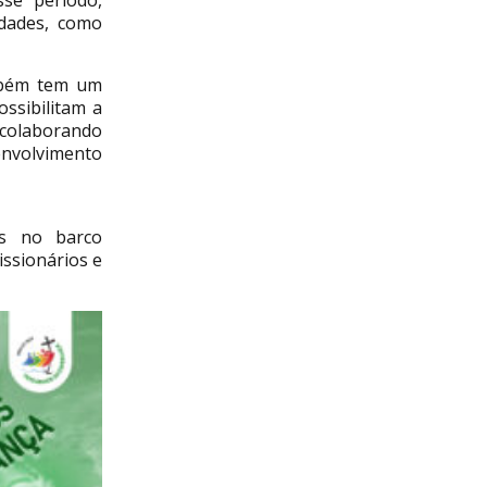
se período,
idades, como
ambém tem um
ssibilitam a
 colaborando
envolvimento
os no barco
ssionários e