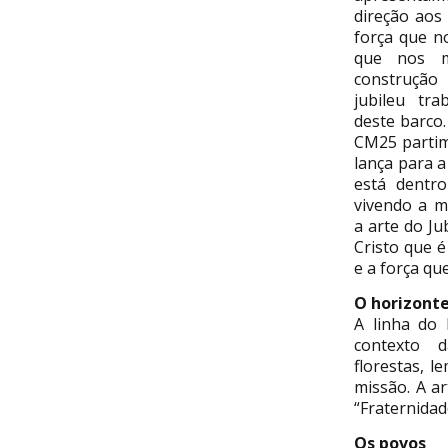
direção aos
força que n
que nos m
construção
jubileu tra
deste barco
CM25 partim
lança para 
está dentr
vivendo a m
a arte do Ju
Cristo que 
e a força qu
O horizont
A linha do 
contexto d
florestas, l
missão. A a
“Fraternidad
Os povos