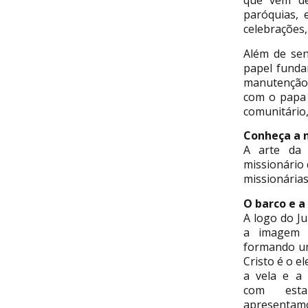
que vem de
paróquias, 
celebrações,
Além de sen
papel funda
manutenção 
com o papa 
comunitário,
Conheça a 
A arte da 
missionário
missionárias
O barco e a
A logo do Ju
a imagem d
formando um
Cristo é o e
a vela e a
com est
apresentamo