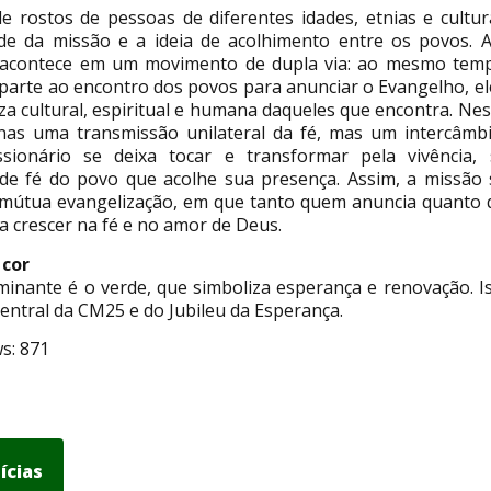
e rostos de pessoas de diferentes idades, etnias e cultur
ade da missão e a ideia de acolhimento entre os povos. A
a acontece em um movimento de dupla via: ao mesmo tem
 parte ao encontro dos povos para anunciar o Evangelho, e
za cultural, espiritual e humana daqueles que encontra. Ne
as uma transmissão unilateral da fé, mas um intercâmb
sionário se deixa tocar e transformar pela vivência, 
de fé do povo que acolhe sua presença. Assim, a missão
mútua evangelização, em que tanto quem anuncia quanto
a crescer na fé e no amor de Deus.
 cor
minante é o verde, que simboliza esperança e renovação. Is
ntral da CM25 e do Jubileu da Esperança.
s:
871
ícias