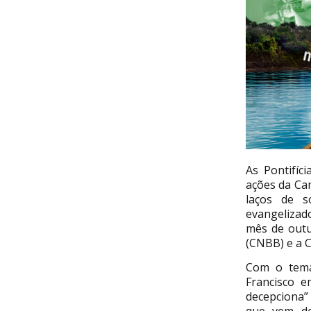
As Pontifíc
ações da Ca
laços de s
evangelizad
mês de outu
(CNBB) e a C
Com o tema
Francisco e
decepciona”