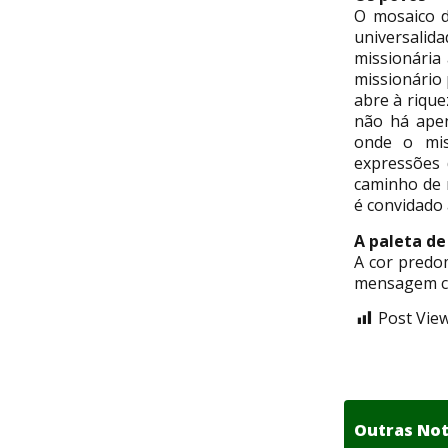
O mosaico d
universalid
missionári
missionário
abre à rique
não há apen
onde o mis
expressões 
caminho de 
é convidado 
A paleta de
A cor predo
mensagem ce
Post View
Outras Not