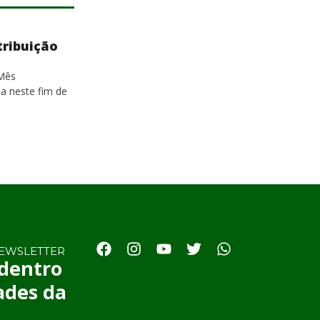
contribuição
ança
al do Mês
onária neste fim de
NEWSLETTER
 dentro
ades da