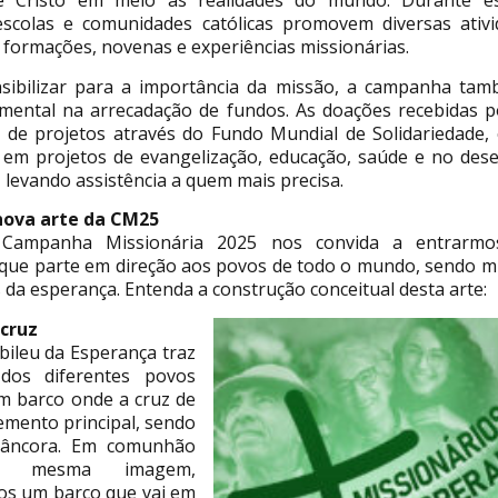
 Cristo em meio às realidades do mundo. Durante es
escolas e comunidades católicas promovem diversas ativ
 formações, novenas e experiências missionárias.
sibilizar para a importância da missão, a campanha t
mental na arrecadação de fundos. As doações recebidas po
de projetos através do Fundo Mundial de Solidariedade,
em projetos de evangelização, educação, saúde e no des
 levando assistência a quem mais precisa.
nova arte da CM25
Campanha Missionária 2025 nos convida a entrarm
 que parte em direção aos povos de todo o mundo, sendo mi
 da esperança. Entenda a construção conceitual desta arte:
 cruz
bileu da Esperança traz
os diferentes povos
 barco onde a cruz de
lemento principal, sendo
 âncora. Em comunhão
a mesma imagem,
s um barco que vai em