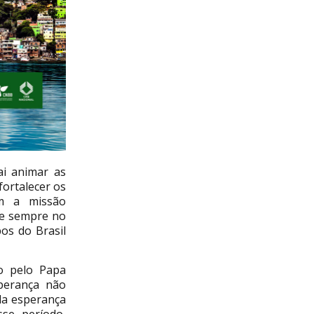
ai animar as
ortalecer os
om a missão
se sempre no
os do Brasil
o pelo Papa
sperança não
da esperança