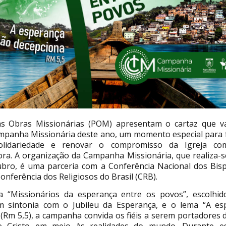
ias Obras Missionárias (POM) apresentam o cartaz que v
mpanha Missionária deste ano, um momento especial para f
olidariedade e renovar o compromisso da Igreja c
ora. A organização da Campanha Missionária, que realiza-
bro, é uma parceria com a Conferência Nacional dos Bisp
onferência dos Religiosos do Brasil (CRB).
 “Missionários da esperança entre os povos”, escolhid
m sintonia com o Jubileu da Esperança, e o lema “A e
 (Rm 5,5), a campanha convida os fiéis a serem portadores 