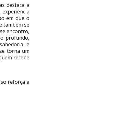
as destaca a
 experiência
po em que o
le também se
sse encontro,
io profundo,
sabedoria e
 se torna um
 quem recebe
so reforça a