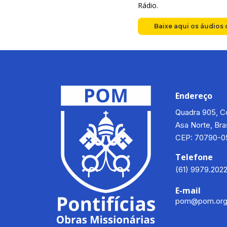
Rádio.
Baixe aqui os áudios 
Endereço
Quadra 905, Co
Asa Norte, Bras
CEP: 70790-0
Telefone
(61) 9979.202
E-mail
pom@pom.org