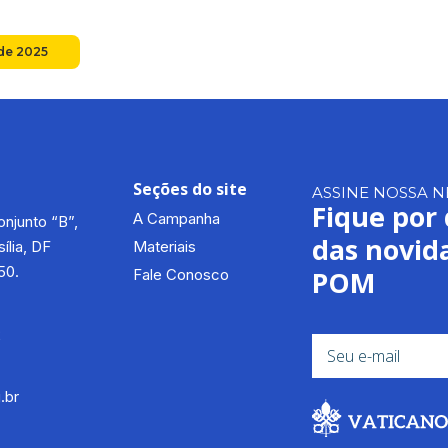
de 2025
Seções do site
ASSINE NOSSA 
Fique por
A Campanha
njunto “B”,
das novid
ília, DF
Materiais
50.
POM
Fale Conosco
2
.br